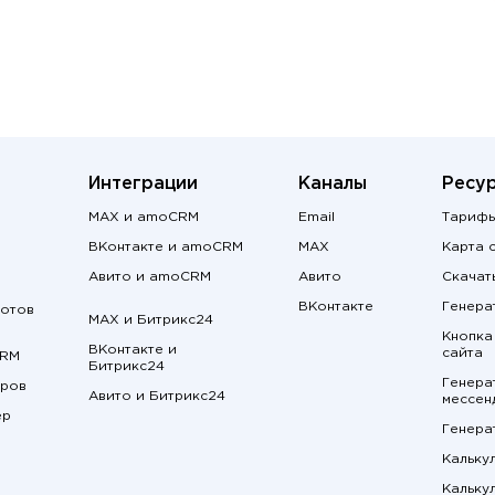
Интеграции
Каналы
Ресу
MAX и amoCRM
Email
Тариф
ВКонтакте и amoCRM
MAX
Карта 
Авито и amoCRM
Авито
Скачат
ВКонтакте
Генера
ботов
MAX и Битрикс24
Кнопка
ВКонтакте и
сайта
CRM
Битрикс24
Генера
еров
Авито и Битрикс24
мессен
ер
Генера
Кальку
Кальку