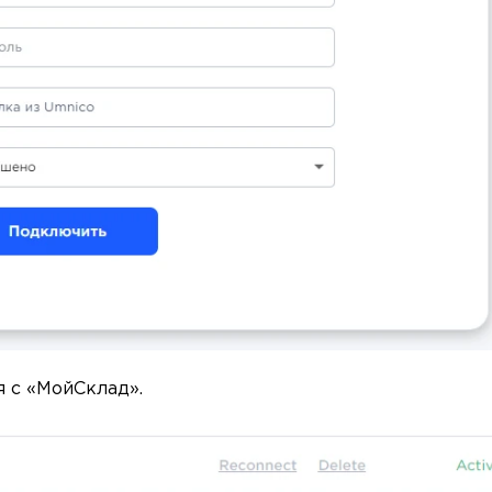
я с «МойСклад».