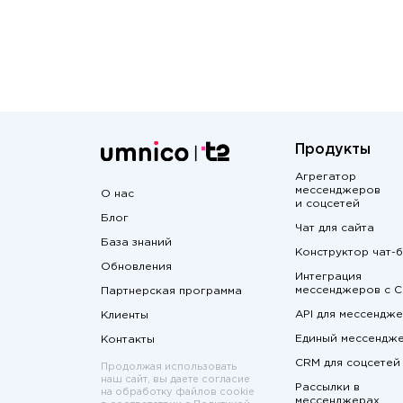
Продукты
Агрегатор
мессенджеров
О нас
и соцсетей
Блог
Чат для сайта
База знаний
Конструктор чат-
Обновления
Интеграция
мессенджеров с 
Партнерская программа
API для мессендж
Клиенты
Единый мессендж
Контакты
CRM для соцсетей
Продолжая использовать
наш сайт, вы даете согласие
Рассылки в
на обработку файлов cookie
мессенджерах