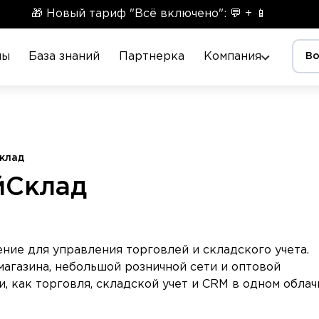
🎁 Новый тариф "Всё включено": 💬 + 📱
ны
База знаний
Партнерка
Компания
Во
клад
йСклад
ие для управления торговлей и складского учета.
агазина, небольшой розничной сети и оптовой
, как торговля, складской учет и CRM в одном обла