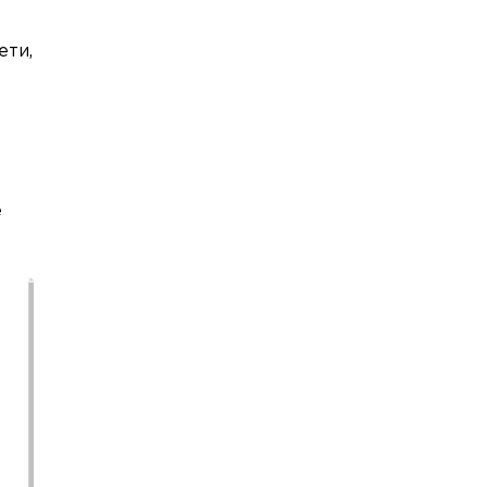
ети,
е