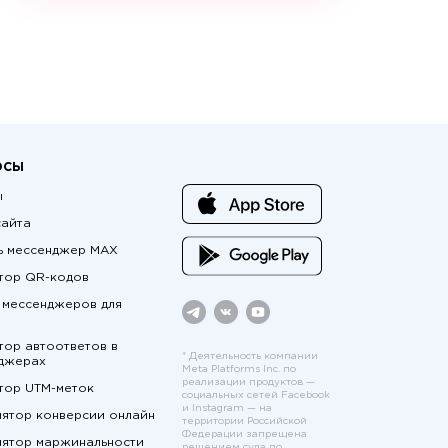
рсы
ы
сайта
ь мессенджер MAX
тор QR-кодов
 мессенджеров для
тор автоответов в
* Деятельность компании
джерах
Meta Platforms Inc. по
реализации продуктов —
тор UTM-меток
социальных сетей Facebook
и Instagram — на
лятор конверсии онлайн
территории Российской
Федерации запрещена
лятор маржинальности
решением суда по