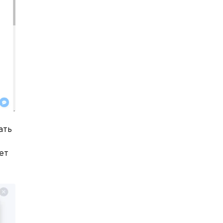
ать
ет