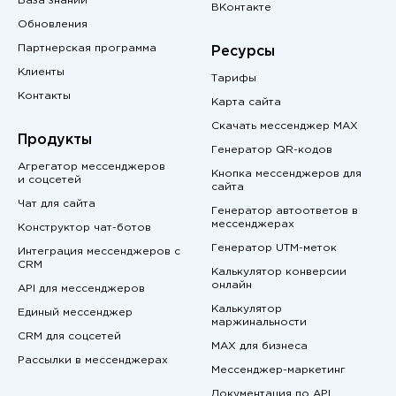
База знаний
ВКонтакте
Обновления
Партнерская программа
Ресурсы
Клиенты
Тарифы
Контакты
Карта сайта
Скачать мессенджер MAX
Продукты
Генератор QR-кодов
Агрегатор мессенджеров
Кнопка мессенджеров для
и соцсетей
сайта
Чат для сайта
Генератор автоответов в
мессенджерах
Конструктор чат-ботов
Генератор UTM-меток
Интеграция мессенджеров с
CRM
Калькулятор конверсии
онлайн
API для мессенджеров
Калькулятор
Единый мессенджер
маржинальности
CRM для соцсетей
MAX для бизнеса
Рассылки в мессенджерах
Мессенджер-маркетинг
Документация по API