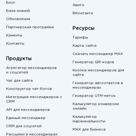
Блог
Авито
База знаний
ВКонтакте
Обновления
Партнерская программа
Ресурсы
Клиенты
Тарифы
Контакты
Карта сайта
Скачать мессенджер MAX
Продукты
Генератор QR-кодов
Агрегатор мессенджеров
Кнопка мессенджеров для
и соцсетей
сайта
Чат для сайта
Генератор автоответов в
мессенджерах
Конструктор чат-ботов
Генератор UTM-меток
Интеграция мессенджеров с
CRM
Калькулятор конверсии
онлайн
API для мессенджеров
Калькулятор
Единый мессенджер
маржинальности
CRM для соцсетей
MAX для бизнеса
Рассылки в мессенджерах