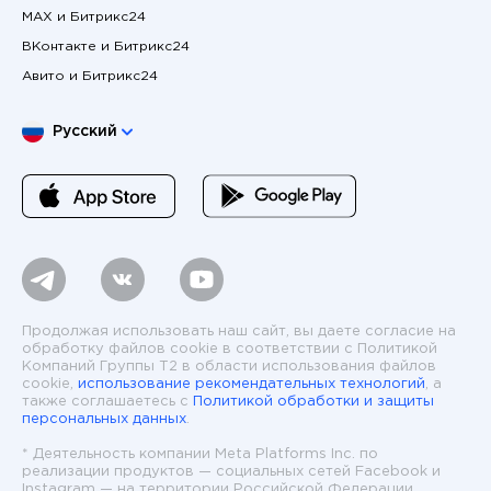
MAX и Битрикс24
ВКонтакте и Битрикс24
Авито и Битрикс24
Выберите язык
Русский
Продолжая использовать наш сайт, вы даете согласие на
обработку файлов cookie в соответствии с Политикой
Компаний Группы T2 в области использования файлов
cookie,
использование рекомендательных технологий
, а
также соглашаетесь с
Политикой обработки и защиты
персональных данных
.
* Деятельность компании Meta Platforms Inc. по
реализации продуктов — социальных сетей Facebook и
Instagram — на территории Российской Федерации