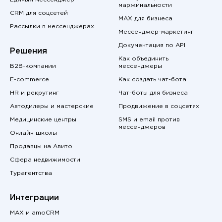
маржинальности
CRM для соцсетей
MAX для бизнеса
Рассылки в мессенджерах
Мессенджер-маркетинг
Документация по API
Решения
Как объединить
B2B-компании
мессенджеры
E-commerce
Как создать чат-бота
HR и рекрутинг
Чат-боты для бизнеса
Автодилеры и мастерские
Продвижение в соцсетях
Медицинские центры
SMS и email против
мессенджеров
Онлайн школы
Продавцы на Авито
Сфера недвижимости
Турагентства
Интеграции
MAX и amoCRM