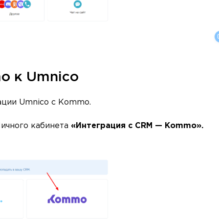
o к Umnico
ации Umnico с Kommo.
Личного кабинета
«Интеграция с CRM — Kommo».