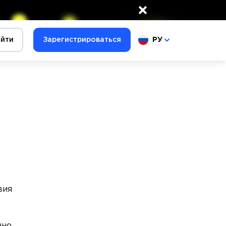
×
йти
Зарегистрироваться
РУ
вия
нно