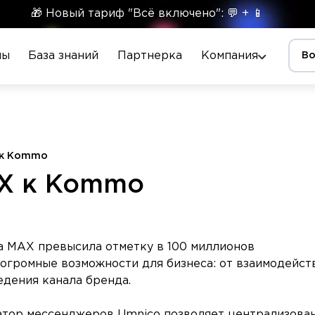
🎁 Новый тариф "Всё включено": 💬 + 📱
ны
База знаний
Партнерка
Компания
Во
 к Kommo
X к Kommo
 MAX превысила отметку в 100 миллионов
 огромные возможности для бизнеса: от взаимодейст
едения канала бренда.
атор мессенджеров Umnico позволяет централизова