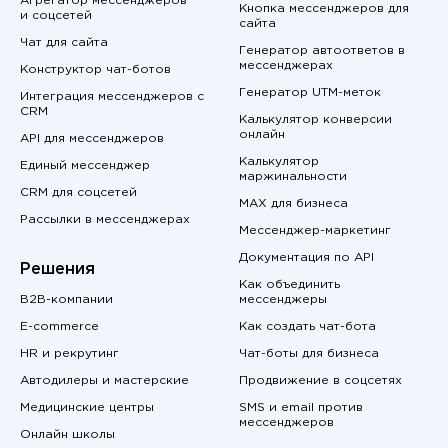
Агрегатор мессенджеров
Кнопка мессенджеров для
и соцсетей
сайта
Чат для сайта
Генератор автоответов в
мессенджерах
Конструктор чат-ботов
Генератор UTM-меток
Интеграция мессенджеров с
CRM
Калькулятор конверсии
онлайн
API для мессенджеров
Калькулятор
Единый мессенджер
маржинальности
CRM для соцсетей
MAX для бизнеса
Рассылки в мессенджерах
Мессенджер-маркетинг
Документация по API
Решения
Как объединить
B2B-компании
мессенджеры
E-commerce
Как создать чат-бота
HR и рекрутинг
Чат-боты для бизнеса
Автодилеры и мастерские
Продвижение в соцсетях
Медицинские центры
SMS и email против
мессенджеров
Онлайн школы