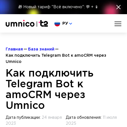
×
🎁 Новый тариф "Всё включено": 💬 + 📱
Выберите язык
РУ
Главная
База знаний
Как подключить Telegram Bot к amoCRM через
Umnico
Как подключить
Telegram Bot к
amoCRM через
Umnico
Дата публикации:
24 января
Дата обновления:
11 июля
2023
2025