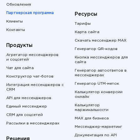
Обновления
Партнерская программа
Ресурсы
Клиенты
Тарифы
Контакты
Карта сайта
Скачать мессенджер MAX
Продукты
Генератор QR-кодов
Агрегатор мессенджеров
Кнопка мессенджеров для
и соцсетей
сайта
Чат для сайта
Генератор автоответов в
мессенджерах
Конструктор чат-ботов
Генератор UTM-меток
Интеграция мессенджеров с
CRM
Калькулятор конверсии
онлайн
API для мессенджеров
Калькулятор
Единый мессенджер
маржинальности
CRM для соцсетей
MAX для бизнеса
Рассылки в мессенджерах
Мессенджер-маркетинг
Документация по API
Решения