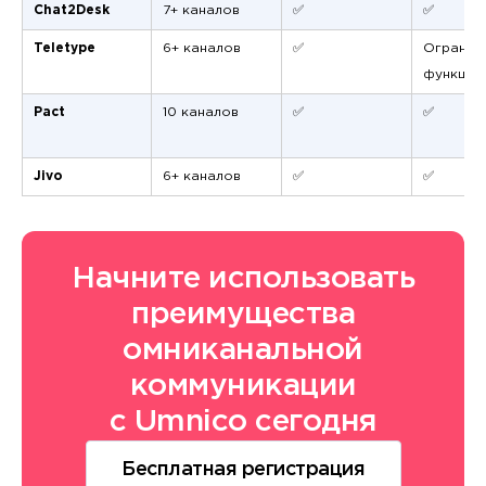
Chat2Desk
7+ каналов
✅
✅
Teletype
6+ каналов
✅
Огранич
функцио
Pact
10 каналов
✅
✅
Jivo
6+ каналов
✅
✅
Начните использовать
преимущества
омниканальной
коммуникации
с Umnico сегодня
Бесплатная регистрация