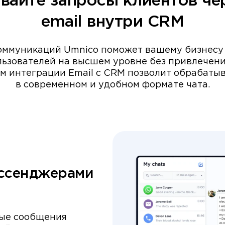
вайте запросы клиентов че
email внутри CRM
оммуникаций Umnico поможет вашему бизнесу 
льзователей на высшем уровне без привлечени
 интеграции Email c CRM позволит обрабаты
в современном и удобном формате чата.
ессенджерами
вые сообщения