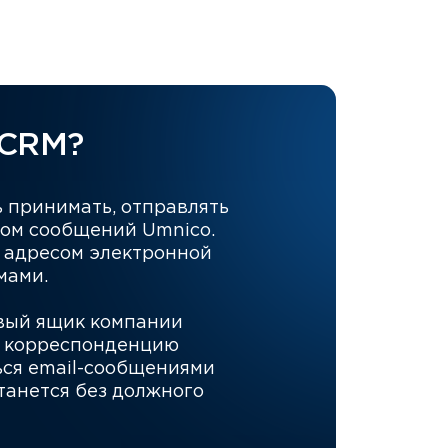
 CRM?
 принимать, отправлять
ром сообщений Umnico.
 адресом электронной
мами.
овый ящик компании
ь корреспонденцию
ься email-сообщениями
танется без должного