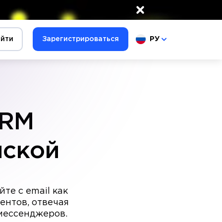
×
йти
Зарегистрироваться
РУ
CRM
иской
те с email как
ентов, отвечая
 мессенджеров.