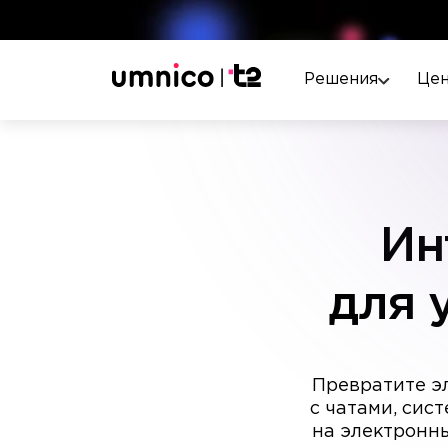
Решения
Це
Ин
для 
Превратите эл
с чатами, сис
на электронны