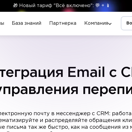
🎁 Новый тариф "Всё включено": 💬 + 📱
ны
База знаний
Партнерка
Компания
Во
теграция Email с 
управления переп
ектронную почту в мессенджер с CRM: работай
тематизируйте и распределяйте обращения кли
е письма так же быстро, как на сообщения из