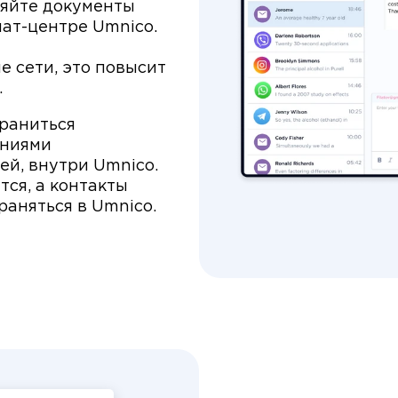
ляйте документы
чат-центре Umnico.
 сети, это повысит
.
храниться
ениями
ей, внутри Umnico.
тся, а контакты
раняться в Umnico.