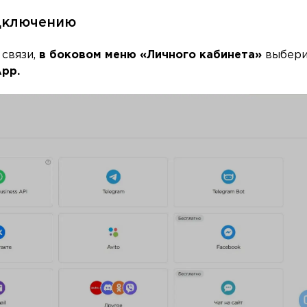
дключению
 связи,
в боковом меню «Личного кабинета»
выбери
pp.