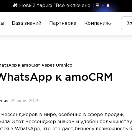
🎁 Новый тариф "Всё включено": 💬 + 📱
ны
База знаний
Партнерка
Компания
Во
hatsApp к amoCRM через Umnico
 WhatsApp к amoCRM
ения:
29 июля 2025
 мессенджеров в мире, особенно в сфере продаж,
ейла. Этот мессенджер знаком и удобен большинству
тся в WhatsApp, что это даёт бизнесу возможность 