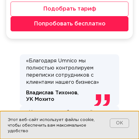
Подобрать тариф
Попробовать бесплатно
«Благодаря Umnico мы
полностью контролируем
переписки сотрудников с
клиентами нашего бизнеса»
Владислав Тихонов
,
УК Мохито
«Конверсия с обращений
выросла. Процесс их обработки
Этот веб-сайт использует файлы cookie,
OK
чтобы обеспечить вам максимальное
стал более прозрачный и
удобство
простой»