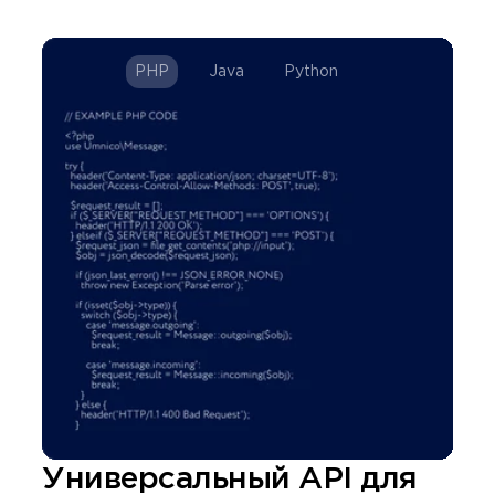
PHP
java
python
Универсальный API для