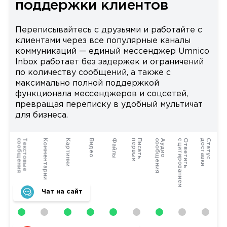
поддержки клиентов
Переписывайтесь с друзьями и работайте с
клиентами через все популярные каналы
коммуникаций — единый мессенджер Umnico
Inbox работает без задержек и ограничений
по количеству сообщений, а также с
максимально полной поддержкой
функционала мессенджеров и соцсетей,
превращая переписку в удобный мультичат
для бизнеса.
я
Т
е
к
с
т
о
в
ы
е
с
о
о
б
щ
е
н
и
Комментарии
Картинки
Видео
Файлы
м
П
и
с
а
т
ь
п
е
р
в
ы
я
А
у
д
и
о
с
о
о
б
щ
е
н
и
м
О
т
в
е
т
и
т
ь
с
ц
и
т
и
р
о
в
а
н
и
е
и
С
т
а
т
у
с
д
о
с
т
а
в
к
Чат на сайт