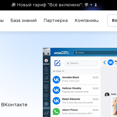
🎁 Новый тариф "Всё включено": 💬 + 📱
ны
База знаний
Партнерка
Компания
Во
 ВКонтакте