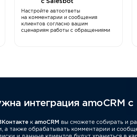
с Salesbot
Настройте автоответы
на комментарии и сообщения
клиентов согласно вашим
сценариям работы с обращениями
ужна интеграция amoCRM с
ВКонтакте
к
amoCRM
вы сможете собирать и ра
и, а также обрабатывать комментарии и сообщ
иски и данные клиентов будут храниться в кар