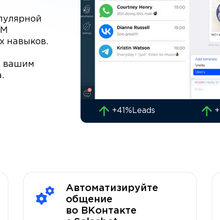
пулярной
RM
х навыков.
д вашим
.
+41%
Leads
+
Автоматизируйте
общение
во ВКонтакте