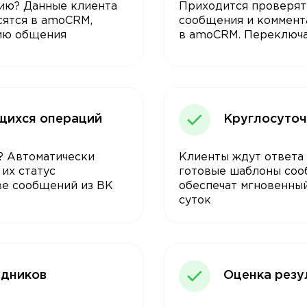
ию? Данные клиента
Приходится проверять
сятся в amoCRM,
сообщения и коммент
рию общения
в amoCRM. Переключа
щихся операций
Круглосуточ
? Автоматически
Клиенты ждут ответа
 их статус
готовые шаблоны соо
ве сообщений из ВК
обеспечат мгновенный
суток
удников
Оценка резу