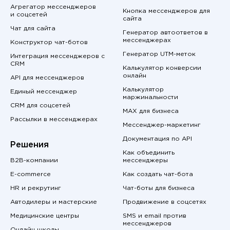
Агрегатор мессенджеров
Кнопка мессенджеров для
и соцсетей
сайта
Чат для сайта
Генератор автоответов в
мессенджерах
Конструктор чат-ботов
Генератор UTM-меток
Интеграция мессенджеров с
CRM
Калькулятор конверсии
онлайн
API для мессенджеров
Калькулятор
Единый мессенджер
маржинальности
CRM для соцсетей
MAX для бизнеса
Рассылки в мессенджерах
Мессенджер-маркетинг
Документация по API
Решения
Как объединить
B2B-компании
мессенджеры
E-commerce
Как создать чат-бота
HR и рекрутинг
Чат-боты для бизнеса
Автодилеры и мастерские
Продвижение в соцсетях
Медицинские центры
SMS и email против
мессенджеров
Онлайн школы