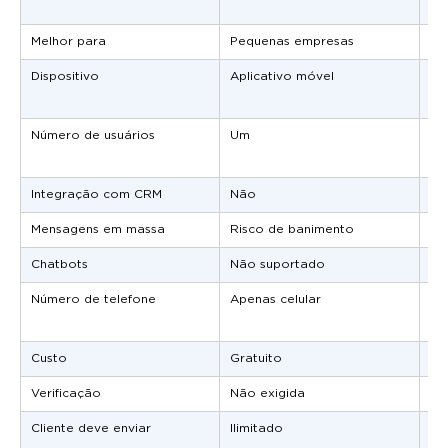
Melhor para
Pequenas empresas
Mé
Dispositivo
Aplicativo móvel
Ba
ne
Número de usuários
Um
Mú
si
Integração com CRM
Não
Si
Mensagens em massa
Risco de banimento
Su
Chatbots
Não suportado
Su
Número de telefone
Apenas celular
Qu
08
Custo
Gratuito
Pa
Verificação
Não exigida
Ex
Cliente deve enviar
Ilimitado
Ap