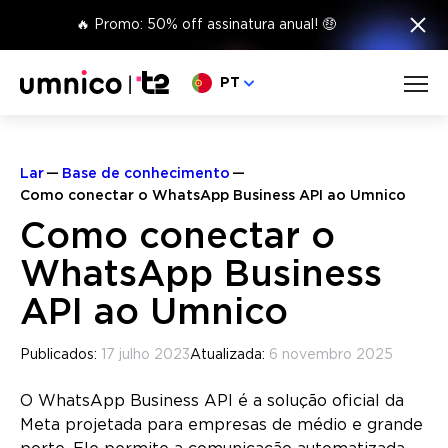
×
🔥 Promo: 50% off assinatura anual! 🤑
Escolha o seu idioma
PT
Lar
Base de conhecimento
Como conectar o WhatsApp Business API ao Umnico
Como conectar o
WhatsApp Business
API ao Umnico
Publicados:
17 julho 2023
Atualizada:
6 novembro 2025
O WhatsApp Business API é a solução oficial da
Meta projetada para empresas de médio e grande