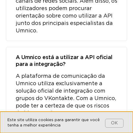
canais de redes sociais. Além disso, os
utilizadores podem procurar
orientação sobre como utilizar a API
junto dos principais especialistas da
Umnico.
A Umnico está a utilizar a API oficial
para a integração?
A plataforma de comunicação da
Umnico utiliza exclusivamente a
solução oficial de integração com
grupos do VKontakte. Com a Umnico,
pode ter a certeza de que os riscos
de bloqueio de uma conta são
Este site utiliza cookies para garantir que você
mínimos, uma vez que a segurança e
OK
tenha a melhor experiência
a estabilidade da partilha de dados