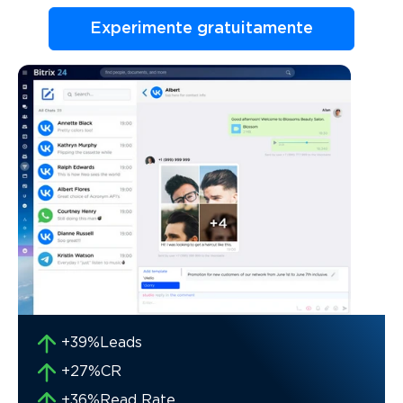
Experimente gratuitamente
+39%
Leads
+27%
CR
+36%
Read Rate