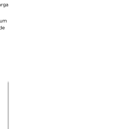
arga
 um
de