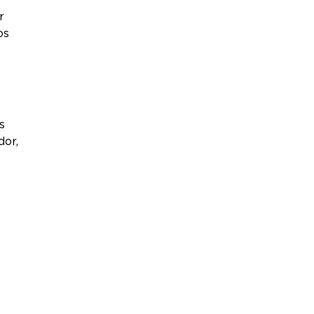
r
os
s
dor,