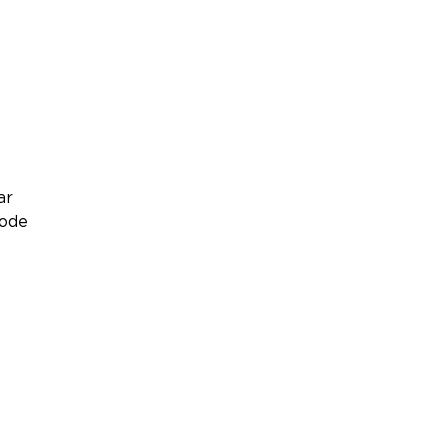
ar
pode