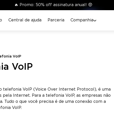
🔥 Promo: 50% off assinatura anual! 🤑
o
Central de ajuda
Parceria
Companhia
efonia VoIP
ia VoIP
telefonia VoIP (Voice Over Internet Protocol), é uma
 pela Internet. Para a telefonia VoIP, as empresas não
da. Tudo o que você precisa é de uma conexão com a
fonia VoIP.