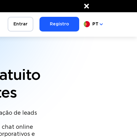
×
Entrar
Registro
PT
atuito
tes
ação de leads
 chat online
orporativos e