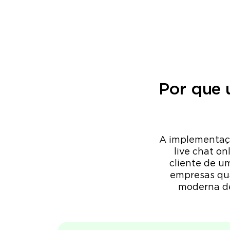
Por que 
A implementaçã
live chat o
cliente de u
empresas qua
moderna de