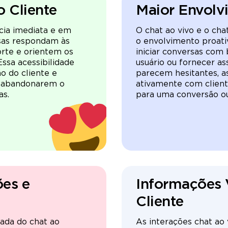
 Cliente
Maior Envolv
ência imediata e em
O chat ao vivo e o ch
sas respondam às
o envolvimento proativ
orte e orientem os
iniciar conversas co
Essa acessibilidade
usuário ou fornecer as
o do cliente e
parecem hesitantes, 
es abandonarem o
ativamente com client
as.
para uma conversão o
es e
Informações 
Cliente
zada do chat ao
As interações chat ao