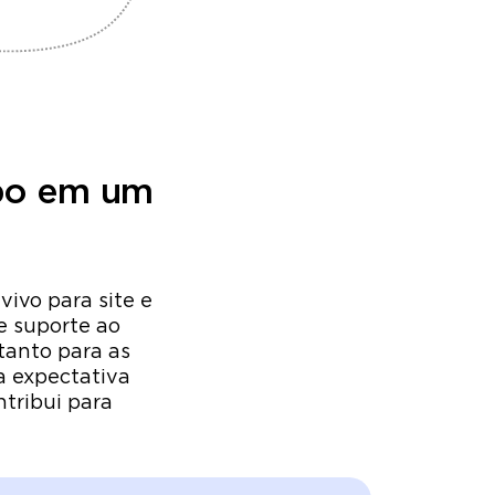
apo em um
ivo para site e
e suporte ao
tanto para as
a expectativa
tribui para