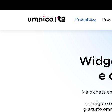
Produtos
Preç
Widge
e 
Mais chats e
Configure o
gratuito omn