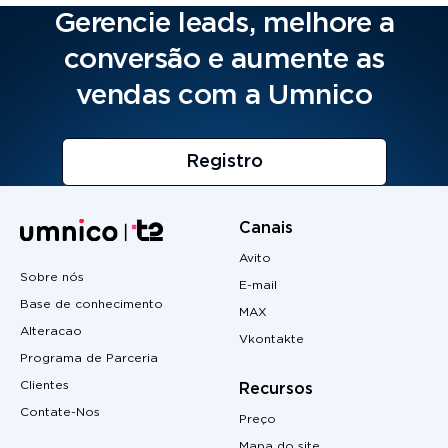
Gerencie leads, melhore a
conversão e aumente as
vendas com a Umnico
Registro
Canais
Avito
Sobre nós
E-mail
Base de conhecimento
MAX
Alteracao
Vkontakte
Programa de Parceria
Clientes
Recursos
Contate-Nos
Preço
Mapa do site