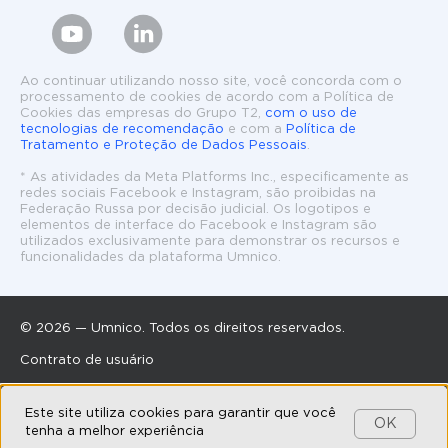
Ao continuar utilizando nosso site, você concorda com o
processamento de cookies de acordo com a Política de
Cookies das empresas do Grupo T2,
com o uso de
tecnologias de recomendação
e com a
Política de
Tratamento e Proteção de Dados Pessoais
.
* As atividades da Meta Platforms Inc., especificamente as
redes sociais Facebook e Instagram, são proibidas na
Federação Russa por decisão judicial. Os logotipos e
elementos de interface do Facebook e Instagram são
utilizados exclusivamente para demonstrar os recursos e
funcionalidades da plataforma Umnico.
© 2026 — Umnico. Todos os direitos reservados.
Contrato de usuário
(ver. anterior a 12/12/2025)
Este site utiliza cookies para garantir que você
OK
Acordo de parceria
tenha a melhor experiência