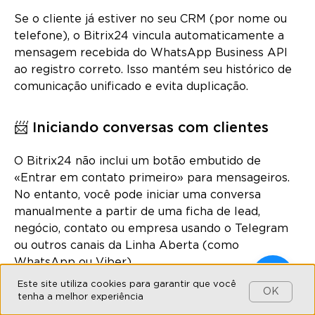
Se o cliente já estiver no seu CRM (por nome ou
telefone), o Bitrix24 vincula automaticamente a
mensagem recebida do WhatsApp Business API
ao registro correto. Isso mantém seu histórico de
comunicação unificado e evita duplicação.
📨 Iniciando conversas com clientes
O Bitrix24 não inclui um botão embutido de
«Entrar em contato primeiro» para mensageiros.
No entanto, você pode iniciar uma conversa
manualmente a partir de uma ficha de lead,
negócio, contato ou empresa usando o Telegram
ou outros canais da Linha Aberta (como
WhatsApp ou Viber).
Este site utiliza cookies para garantir que você
OK
💡 Utilize o botão
«Nova mensagem» no widget
tenha a melhor experiência
da Umnico
para otimizar sua comunicação. O