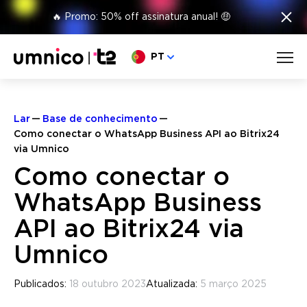
×
🔥 Promo: 50% off assinatura anual! 🤑
Escolha o seu idioma
PT
Lar
Base de conhecimento
Como conectar o WhatsApp Business API ao Bitrix24
via Umnico
Como conectar o
WhatsApp Business
API ao Bitrix24 via
Umnico
Publicados:
18 outubro 2023
Atualizada:
5 março 2025