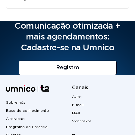
Comunicação otimizada +
mais agendamentos:
Cadastre-se na Umnico
Registro
Canais
Avito
Sobre nós
E-mail
Base de conhecimento
MAX
Alteracao
Vkontakte
Programa de Parceria