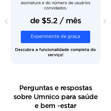
te
assinatura e do número de usuários
V
convidados.
de $5.2 / mês
Experimente de graça
Descubra a funcionalidade completa do
gora!
serviço!
Test
Perguntas e respostas
sobre Umnico para saúde
e bem -estar