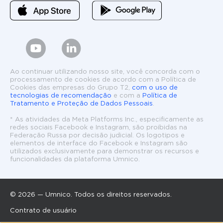
Ao continuar utilizando nosso site, você concorda com o
processamento de cookies de acordo com a Política de
Cookies das empresas do Grupo T2,
com o uso de
tecnologias de recomendação
e com a
Política de
Tratamento e Proteção de Dados Pessoais
.
* As atividades da Meta Platforms Inc., especificamente as
redes sociais Facebook e Instagram, são proibidas na
Federação Russa por decisão judicial. Os logotipos e
elementos de interface do Facebook e Instagram são
utilizados exclusivamente para demonstrar os recursos e
funcionalidades da plataforma Umnico.
© 2026 — Umnico. Todos os direitos reservados.
Contrato de usuário