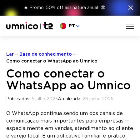
×
🔥 Promo: 50% off assinatura anual! 🤑
Escolha o seu idioma
PT
Lar
Base de conhecimento
Como conectar o WhatsApp ao Umnico
Como conectar o
WhatsApp ao Umnico
Publicados:
5 julho 2023
Atualizada:
26 junho 2025
O WhatsApp continua sendo um dos canais de
comunicação mais importantes para empresas —
especialmente em vendas, atendimento ao cliente
e varejo local. É um aplicativo familiar e prático