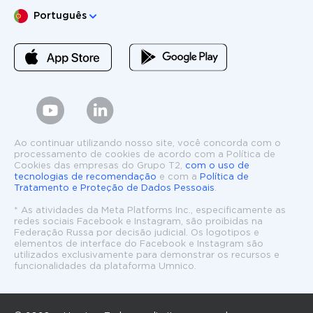
Escolha o seu idioma
Português
Ao continuar utilizando nosso site, você concorda com o
processamento de cookies de acordo com a Política de
Cookies das empresas do Grupo T2,
com o uso de
tecnologias de recomendação
e com a
Política de
Tratamento e Proteção de Dados Pessoais
.
* As atividades da Meta Platforms Inc., especificamente as
redes sociais Facebook e Instagram, são proibidas na
Federação Russa por decisão judicial. Os logotipos e
elementos de interface do Facebook e Instagram são
utilizados exclusivamente para demonstrar os recursos e
funcionalidades da plataforma Umnico.