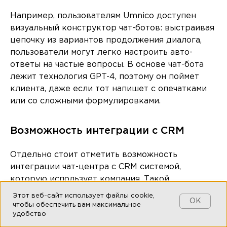
Например, пользователям Umnico доступен
визуальный конструктор чат-ботов: выстраивая
цепочку из вариантов продолжения диалога,
пользователи могут легко настроить авто-
ответы на частые вопросы. В основе чат-бота
лежит технология GPT-4, поэтому он поймет
клиента, даже если тот напишет с опечатками
или со сложными формулировками.
Возможность интеграции с CRM
Отдельно стоит отметить возможность
интеграции чат-центра с CRM системой,
которую использует компания. Такой
функционал автоматически «пробрасывает»
Этот веб-сайт использует файлы cookie,
OK
входящие обращения в CRM и объединяет
чтобы обеспечить вам максимальное
удобство
историю переписки с клиентом с его профилем.