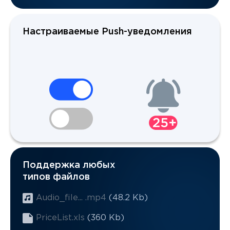
Настраиваемые Push-уведомления
Поддержка любых
типов файлов
Audio_file... .mp4
(48.2 Kb)
PriceList.xls
(360 Kb)