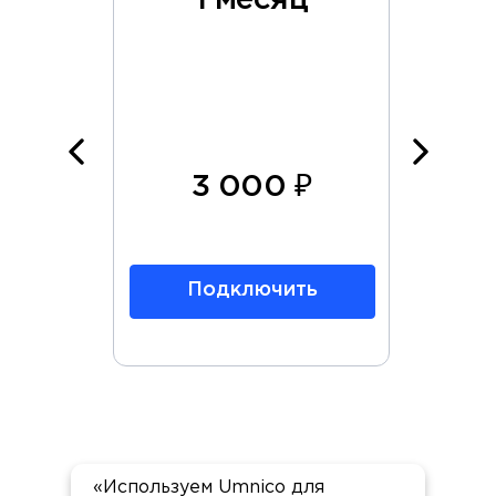
ца
1 месяц
6
₽
3 000 ₽
ь
Подключить
«Используем Umnico для