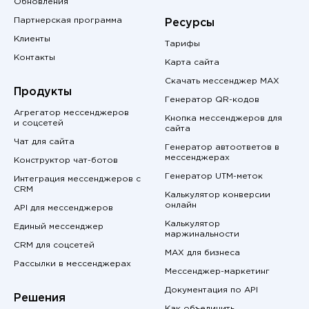
Обновления
Партнерская программа
Ресурсы
Клиенты
Тарифы
Контакты
Карта сайта
Скачать мессенджер MAX
Продукты
Генератор QR-кодов
Агрегатор мессенджеров
Кнопка мессенджеров для
и соцсетей
сайта
Чат для сайта
Генератор автоответов в
мессенджерах
Конструктор чат-ботов
Генератор UTM-меток
Интеграция мессенджеров с
CRM
Калькулятор конверсии
онлайн
API для мессенджеров
Калькулятор
Единый мессенджер
маржинальности
CRM для соцсетей
MAX для бизнеса
Рассылки в мессенджерах
Мессенджер-маркетинг
Документация по API
Решения
Как объединить