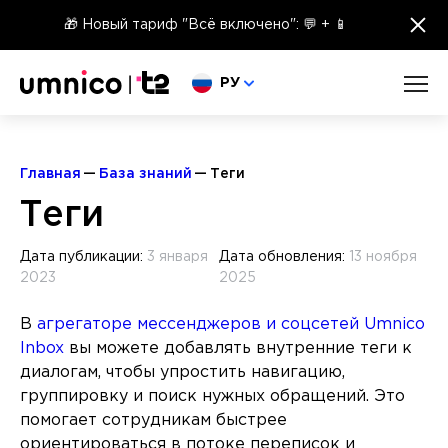
×
🎁 Новый тариф "Всё включено": 💬 + 📱
Выберите язык
РУ
Главная
База знаний
Теги
Теги
Дата публикации:
3 января
Дата обновления:
13 ноября
2023
2025
В
агрегаторе мессенджеров и соцсетей Umnico
Inbox
вы можете добавлять внутренние теги к
диалогам, чтобы упростить навигацию,
группировку и поиск нужных обращений. Это
помогает сотрудникам быстрее
ориентироваться в потоке переписок и