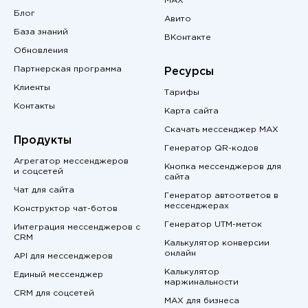
MAX
Блог
Авито
База знаний
ВКонтакте
Обновления
Партнерская программа
Ресурсы
Клиенты
Тарифы
Контакты
Карта сайта
Скачать мессенджер MAX
Продукты
Генератор QR-кодов
Агрегатор мессенджеров
Кнопка мессенджеров для
и соцсетей
сайта
Чат для сайта
Генератор автоответов в
мессенджерах
Конструктор чат-ботов
Генератор UTM-меток
Интеграция мессенджеров с
CRM
Калькулятор конверсии
онлайн
API для мессенджеров
Калькулятор
Единый мессенджер
маржинальности
CRM для соцсетей
MAX для бизнеса