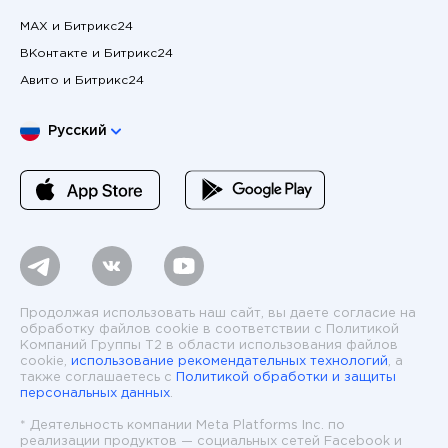
MAX и Битрикс24
ВКонтакте и Битрикс24
Авито и Битрикс24
Выберите язык
Русский
Продолжая использовать наш сайт, вы даете согласие на
обработку файлов cookie в соответствии с Политикой
Компаний Группы T2 в области использования файлов
cookie,
использование рекомендательных технологий
, а
также соглашаетесь с
Политикой обработки и защиты
персональных данных
.
* Деятельность компании Meta Platforms Inc. по
реализации продуктов — социальных сетей Facebook и