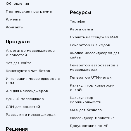
Обновления
Партнерская программа
Ресурсы
Клиенты
Тарифы
Контакты
Карта сайта
Скачать мессенджер MAX
Продукты
Генератор QR-кодов
Агрегатор мессенджеров
Кнопка мессенджеров для
и соцсетей
сайта
Чат для сайта
Генератор автоответов в
мессенджерах
Конструктор чат-ботов
Генератор UTM-меток
Интеграция мессенджеров с
CRM
Калькулятор конверсии
онлайн
API для мессенджеров
Калькулятор
Единый мессенджер
маржинальности
CRM для соцсетей
MAX для бизнеса
Рассылки в мессенджерах
Мессенджер-маркетинг
Документация по API
Решения