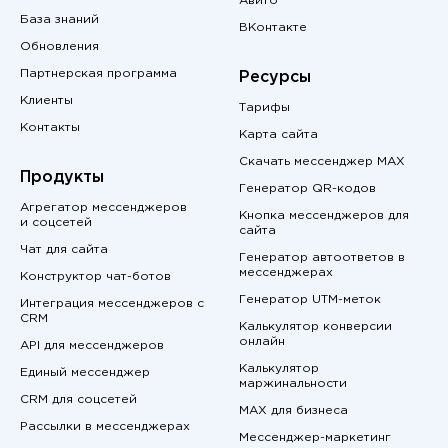
Авито
База знаний
ВКонтакте
Обновления
Партнерская программа
Ресурсы
Клиенты
Тарифы
Контакты
Карта сайта
Скачать мессенджер MAX
Продукты
Генератор QR-кодов
Агрегатор мессенджеров
Кнопка мессенджеров для
и соцсетей
сайта
Чат для сайта
Генератор автоответов в
мессенджерах
Конструктор чат-ботов
Генератор UTM-меток
Интеграция мессенджеров с
CRM
Калькулятор конверсии
онлайн
API для мессенджеров
Калькулятор
Единый мессенджер
маржинальности
CRM для соцсетей
MAX для бизнеса
Рассылки в мессенджерах
Мессенджер-маркетинг