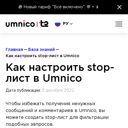
×
🎁 Новый тариф "Всё включено": 💬 + 📱
Выберите язык
РУ
Главная
База знаний
Как настроить stop-лист в Umnico
Как настроить stop-
лист в Umnico
Дата публикации:
6 декабря 2022
Чтобы избежать получения ненужных
сообщений и комментариев в Umnico, вы
можете создать stop-лист для фильтрации
подобных запросов.