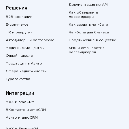
Документация по API
Решения
Как объединить
B2B-компании
мессенджеры
E-commerce
Как создать чат-бота
HR и рекрутинг
Чат-боты для бизнеса
Автодилеры и мастерские
Продвижение в соцсетях
Медицинские центры
SMS и email против
мессенджеров
Онлайн школы
Продавцы на Авито
Сфера недвижимости
Турагентства
Интеграции
MAX и amoCRM
ВКонтакте и amoCRM
Авито и amoCRM
MAX и Битрикс24