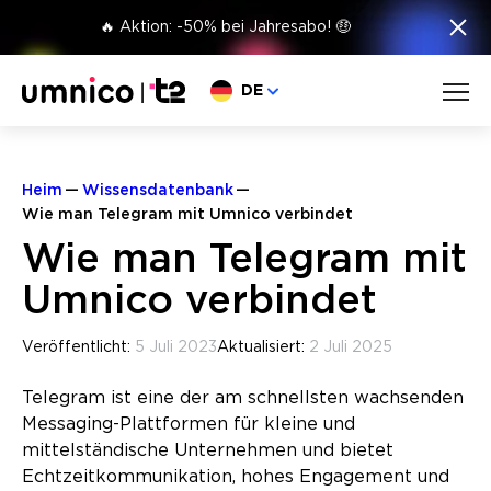
×
🔥 Aktion: -50% bei Jahresabo! 🤑
Sprache wählen
DE
Heim
Wissensdatenbank
Wie man Telegram mit Umnico verbindet
Wie man Telegram mit
Umnico verbindet
Veröffentlicht:
5 Juli 2023
Aktualisiert:
2 Juli 2025
Telegram ist eine der am schnellsten wachsenden
Messaging-Plattformen für kleine und
mittelständische Unternehmen und bietet
Echtzeitkommunikation, hohes Engagement und