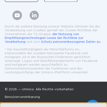
Durch die weitere Nutzung unserer Website stimmen Sie der
Verarbeitung von Cookies gemäß der Cookie-Richtlinie der
Unternehmen der T2-Gruppe,
der Nutzung von
Empfehlungstechnologien sowie der Richtlinie zur
Verarbeitung
und zum
Schutz personenbezogener Daten zu
.
* Die Geschäftstätigkeit der Meta Platforms Inc.,
insbesondere der sozialen Netzwerke Facebook und
Instagram, ist in der Russischen Föderation gerichtlich
untersagt. Logos und Oberflächenelemente von Facebook
und Instagram werden ausschließlich zu
Demonstrationszwecken der Funktionen und des
Leistungsumfangs der Umnico-Plattform verwendet.
© 2026 — Umnico. Alle Rechte vorbehalten.
Benutzervereinbarung
(vor dem 12.12.2025)