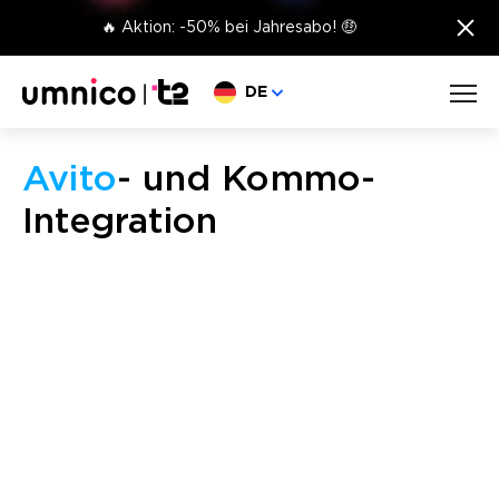
×
🔥 Aktion: -50% bei Jahresabo! 🤑
Sprache wählen
DE
Avito
- und Kommo-
Integration