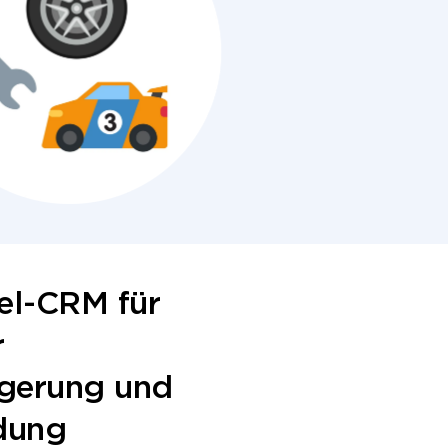
el-CRM für
r
gerung und
dung