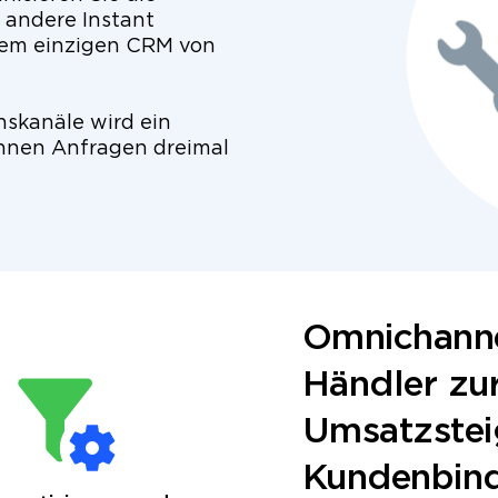
 andere Instant
nem einzigen CRM von
nskanäle wird ein
önnen Anfragen dreimal
Omnichann
Händler zu
Umsatzstei
Kundenbin