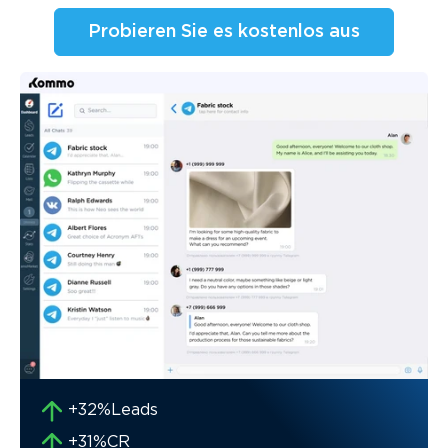
Probieren Sie es kostenlos aus
+32%
Leads
+31%
CR