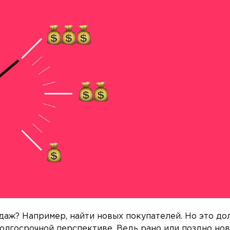
даж? Например, найти новых покупателей. Но это дол
олгосрочной перспективе. Ведь рано или поздно но