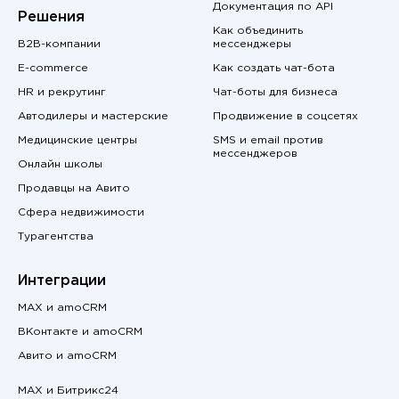
Документация по API
Решения
Как объединить
B2B-компании
мессенджеры
E-commerce
Как создать чат-бота
HR и рекрутинг
Чат-боты для бизнеса
Автодилеры и мастерские
Продвижение в соцсетях
Медицинские центры
SMS и email против
мессенджеров
Онлайн школы
Продавцы на Авито
Сфера недвижимости
Турагентства
Интеграции
MAX и amoCRM
ВКонтакте и amoCRM
Авито и amoCRM
MAX и Битрикс24