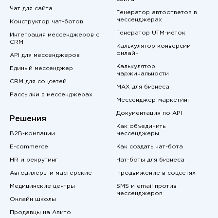
Чат для сайта
Генератор автоответов в
мессенджерах
Конструктор чат-ботов
Генератор UTM-меток
Интеграция мессенджеров с
CRM
Калькулятор конверсии
онлайн
API для мессенджеров
Калькулятор
Единый мессенджер
маржинальности
CRM для соцсетей
MAX для бизнеса
Рассылки в мессенджерах
Мессенджер-маркетинг
Документация по API
Решения
Как объединить
B2B-компании
мессенджеры
E-commerce
Как создать чат-бота
HR и рекрутинг
Чат-боты для бизнеса
Автодилеры и мастерские
Продвижение в соцсетях
Медицинские центры
SMS и email против
мессенджеров
Онлайн школы
Продавцы на Авито