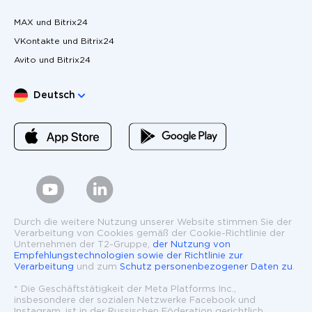
MAX und Bitrix24
VKontakte und Bitrix24
Avito und Bitrix24
Sprache wählen
Deutsch
Durch die weitere Nutzung unserer Website stimmen Sie der
Verarbeitung von Cookies gemäß der Cookie-Richtlinie der
Unternehmen der T2-Gruppe,
der Nutzung von
Empfehlungstechnologien sowie der Richtlinie zur
Verarbeitung
und zum
Schutz personenbezogener Daten zu
.
* Die Geschäftstätigkeit der Meta Platforms Inc.,
insbesondere der sozialen Netzwerke Facebook und
Instagram, ist in der Russischen Föderation gerichtlich