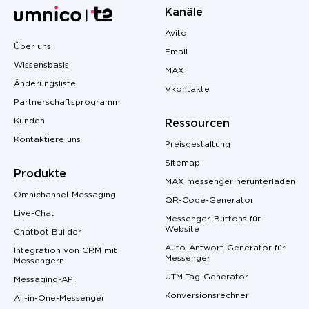
Kanäle
Avito
Über uns
Email
Wissensbasis
MAX
Änderungsliste
Vkontakte
Partnerschaftsprogramm
Kunden
Ressourcen
Kontaktiere uns
Preisgestaltung
Sitemap
Produkte
MAX messenger herunterladen
Omnichannel-Messaging
QR-Code-Generator
Live-Chat
Messenger-Buttons für
Website
Chatbot Builder
Auto-Antwort-Generator für
Integration von CRM mit
Messenger
Messengern
UTM-Tag-Generator
Messaging-API
Konversionsrechner
All-in-One-Messenger