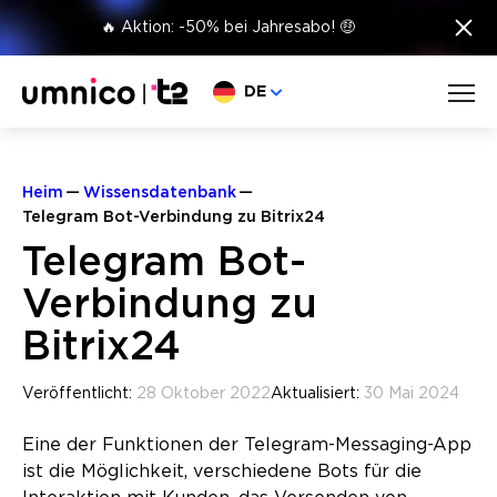
×
🔥 Aktion: -50% bei Jahresabo! 🤑
Sprache wählen
DE
Heim
Wissensdatenbank
Telegram Bot-Verbindung zu Bitrix24
Telegram Bot-
Verbindung zu
Bitrix24
Veröffentlicht:
28 Oktober 2022
Aktualisiert:
30 Mai 2024
Eine der Funktionen der Telegram-Messaging-App
ist die Möglichkeit, verschiedene Bots für die