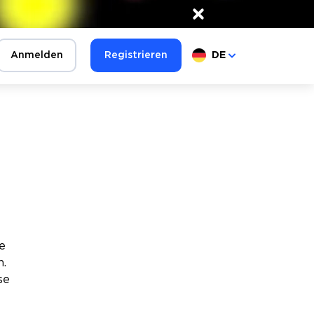
×
Anmelden
Registrieren
DE
e
n.
se