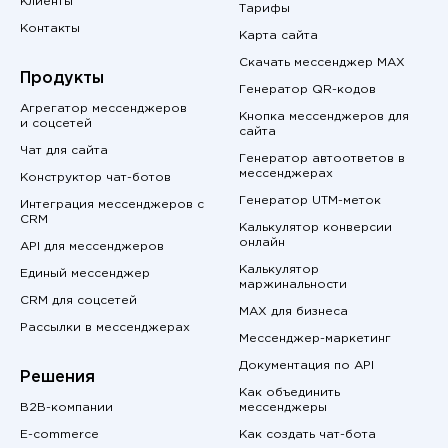
Клиенты
Тарифы
Контакты
Карта сайта
Скачать мессенджер MAX
Продукты
Генератор QR-кодов
Агрегатор мессенджеров
Кнопка мессенджеров для
и соцсетей
сайта
Чат для сайта
Генератор автоответов в
мессенджерах
Конструктор чат-ботов
Генератор UTM-меток
Интеграция мессенджеров с
CRM
Калькулятор конверсии
онлайн
API для мессенджеров
Калькулятор
Единый мессенджер
маржинальности
CRM для соцсетей
MAX для бизнеса
Рассылки в мессенджерах
Мессенджер-маркетинг
Документация по API
Решения
Как объединить
B2B-компании
мессенджеры
E-commerce
Как создать чат-бота