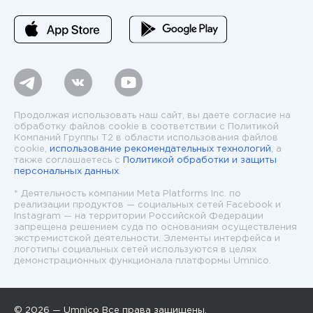
Продолжая использовать наш сайт, вы даете согласие на
обработку файлов cookie в соответствии с Политикой
Компаний Группы T2 в области использования файлов
cookie,
использование рекомендательных технологий
, а
также соглашаетесь с
Политикой обработки и защиты
персональных данных
.
* Деятельность компании Meta Platforms Inc. по
реализации продуктов — социальных сетей Facebook и
Instagram — на территории Российской Федерации
запрещена решением суда по основаниям осуществления
экстремистской деятельности. Элементы интерфейса и
логотипы социальных сетей используются в целях
демонстрационных функционала платформы Umnico.
© 2026 — Umnico Все права защищены.