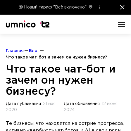
×
🎁 Новый тариф "Всё включено": 💬 + 📱
Главная
Блог
Что такое чат-бот и зачем он нужен бизнесу?
Что такое чат-бот и
зачем он нужен
бизнесу?
Дата публикации:
21 мая
Дата обновления:
12 июня
2020
2024
Те бизнесы, что находятся на острие прогресса,
активно «вербуют» чат-ботов и AI в свои ряды.