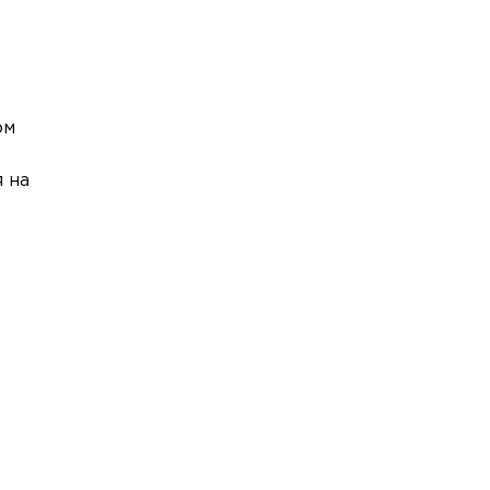
ом
 на