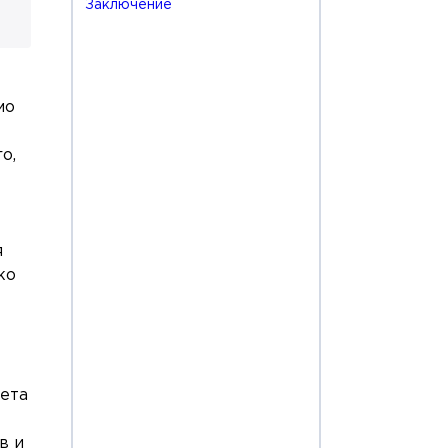
Заключение
мо
т
о,
я
ко
вета
в и