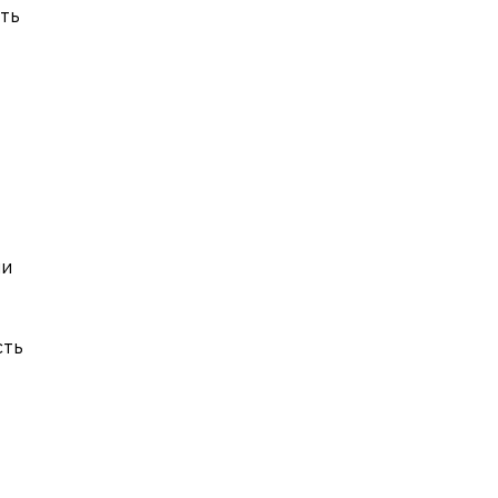
ть
ли
сть