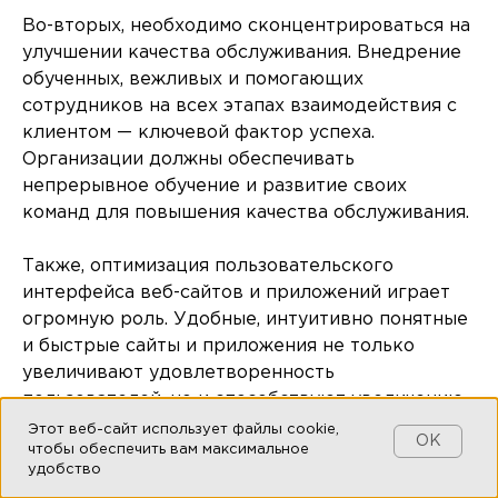
Во-вторых, необходимо сконцентрироваться на
улучшении качества обслуживания. Внедрение
обученных, вежливых и помогающих
сотрудников на всех этапах взаимодействия с
клиентом — ключевой фактор успеха.
Организации должны обеспечивать
непрерывное обучение и развитие своих
команд для повышения качества обслуживания.
Также, оптимизация пользовательского
интерфейса веб-сайтов и приложений играет
огромную роль. Удобные, интуитивно понятные
и быстрые сайты и приложения не только
увеличивают удовлетворенность
пользователей, но и способствуют увеличению
конверсии и повторных продаж. Обеспечение
Этот веб-сайт использует файлы cookie,
OK
чтобы обеспечить вам максимальное
адаптивности дизайна для различных устройств
удобство
и платформ — обязательное условие для