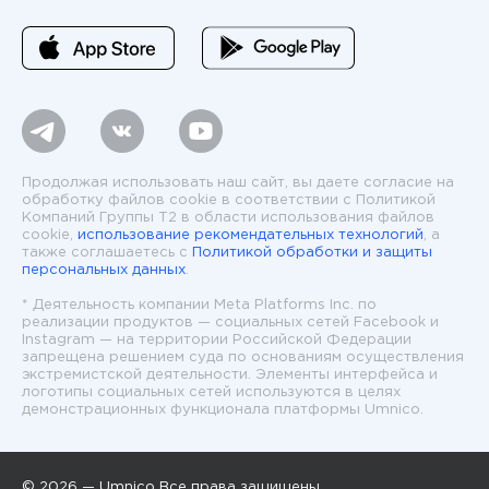
Продолжая использовать наш сайт, вы даете согласие на
обработку файлов cookie в соответствии с Политикой
Компаний Группы T2 в области использования файлов
cookie,
использование рекомендательных технологий
, а
также соглашаетесь с
Политикой обработки и защиты
персональных данных
.
* Деятельность компании Meta Platforms Inc. по
реализации продуктов — социальных сетей Facebook и
Instagram — на территории Российской Федерации
запрещена решением суда по основаниям осуществления
экстремистской деятельности. Элементы интерфейса и
логотипы социальных сетей используются в целях
демонстрационных функционала платформы Umnico.
© 2026 — Umnico Все права защищены.