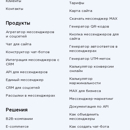
Клиенты
Тарифы
Контакты
Карта сайта
Скачать мессенджер MAX
Продукты
Генератор QR-кодов
Агрегатор мессенджеров
Кнопка мессенджеров для
и соцсетей
сайта
Чат для сайта
Генератор автоответов в
мессенджерах
Конструктор чат-ботов
Генератор UTM-меток
Интеграция мессенджеров с
CRM
Калькулятор конверсии
онлайн
API для мессенджеров
Калькулятор
Единый мессенджер
маржинальности
CRM для соцсетей
MAX для бизнеса
Рассылки в мессенджерах
Мессенджер-маркетинг
Документация по API
Решения
Как объединить
B2B-компании
мессенджеры
E-commerce
Как создать чат-бота