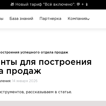
🎁 Новый тариф "Всё включено": 💬 + 📱
ны
База знаний
Партнерка
Компания
построения успешного отдела продаж
нты для построения
а продаж
вления:
14 января 2026
струментов, рассказываем в статье.