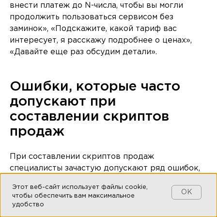
внести платеж до N-числа, чтобы вы могли
продолжить пользоваться сервисом без
заминок», «Подскажите, какой тариф вас
интересует, я расскажу подробнее о ценах»,
«Давайте еще раз обсудим детали».
Ошибки, которые часто
допускают при
составлении скриптов
продаж
При составлении скриптов продаж
специалисты зачастую допускают ряд ошибок,
подрывающих эффективность коммуникации.
Этот веб-сайт использует файлы cookie,
Одной из главных промахов является
OK
чтобы обеспечить вам максимальное
чрезмерная роботизированность. Слишком
удобство
структурированный и формализованный подход