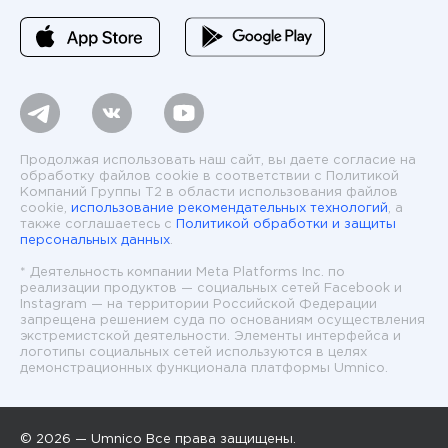
Продолжая использовать наш сайт, вы даете согласие на
обработку файлов cookie в соответствии с Политикой
Компаний Группы T2 в области использования файлов
cookie,
использование рекомендательных технологий
, а
также соглашаетесь с
Политикой обработки и защиты
персональных данных
.
* Деятельность компании Meta Platforms Inc. по
реализации продуктов — социальных сетей Facebook и
Instagram — на территории Российской Федерации
запрещена решением суда по основаниям осуществления
экстремистской деятельности. Элементы интерфейса и
логотипы социальных сетей используются в целях
демонстрационных функционала платформы Umnico.
© 2026 — Umnico Все права защищены.