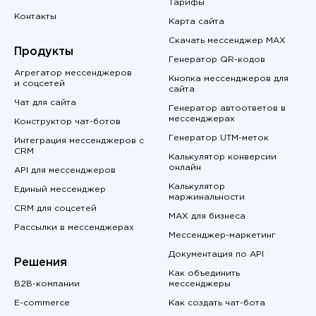
Тарифы
Контакты
Карта сайта
Скачать мессенджер MAX
Продукты
Генератор QR-кодов
Агрегатор мессенджеров
Кнопка мессенджеров для
и соцсетей
сайта
Чат для сайта
Генератор автоответов в
мессенджерах
Конструктор чат-ботов
Генератор UTM-меток
Интеграция мессенджеров с
CRM
Калькулятор конверсии
онлайн
API для мессенджеров
Калькулятор
Единый мессенджер
маржинальности
CRM для соцсетей
MAX для бизнеса
Рассылки в мессенджерах
Мессенджер-маркетинг
Документация по API
Решения
Как объединить
B2B-компании
мессенджеры
E-commerce
Как создать чат-бота