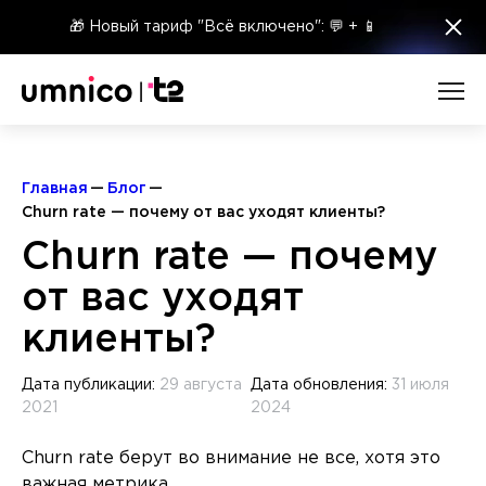
×
🎁 Новый тариф "Всё включено": 💬 + 📱
Главная
Блог
Churn rate — почему от вас уходят клиенты?
Churn rate — почему
от вас уходят
клиенты?
Дата публикации:
29 августа
Дата обновления:
31 июля
2021
2024
Churn rate берут во внимание не все, хотя это
важная метрика.