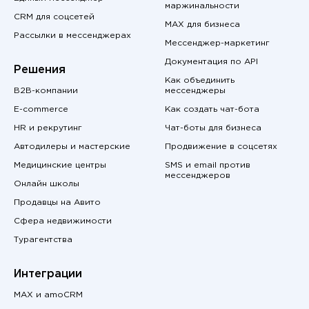
маржинальности
CRM для соцсетей
MAX для бизнеса
Рассылки в мессенджерах
Мессенджер-маркетинг
Документация по API
Решения
Как объединить
B2B-компании
мессенджеры
E-commerce
Как создать чат-бота
HR и рекрутинг
Чат-боты для бизнеса
Автодилеры и мастерские
Продвижение в соцсетях
Медицинские центры
SMS и email против
мессенджеров
Онлайн школы
Продавцы на Авито
Сфера недвижимости
Турагентства
Интеграции
MAX и amoCRM