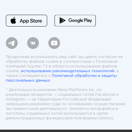
Продолжая использовать наш сайт, вы даете согласие на
обработку файлов cookie в соответствии с Политикой
Компаний Группы T2 в области использования файлов
cookie,
использование рекомендательных технологий
, а
также соглашаетесь с
Политикой обработки и защиты
персональных данных
.
* Деятельность компании Meta Platforms Inc. по
реализации продуктов — социальных сетей Facebook и
Instagram — на территории Российской Федерации
запрещена решением суда по основаниям осуществления
экстремистской деятельности. Элементы интерфейса и
логотипы социальных сетей используются в целях
демонстрационных функционала платформы Umnico.