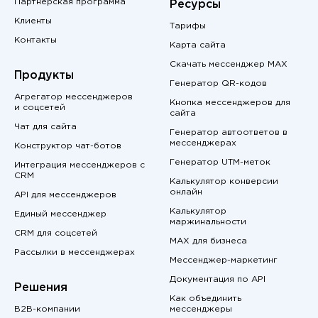
Партнерская программа
Ресурсы
Клиенты
Тарифы
Контакты
Карта сайта
Скачать мессенджер MAX
Продукты
Генератор QR-кодов
Агрегатор мессенджеров
Кнопка мессенджеров для
и соцсетей
сайта
Чат для сайта
Генератор автоответов в
мессенджерах
Конструктор чат-ботов
Генератор UTM-меток
Интеграция мессенджеров с
CRM
Калькулятор конверсии
онлайн
API для мессенджеров
Калькулятор
Единый мессенджер
маржинальности
CRM для соцсетей
MAX для бизнеса
Рассылки в мессенджерах
Мессенджер-маркетинг
Документация по API
Решения
Как объединить
B2B-компании
мессенджеры