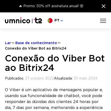
×
🔥 Promo: 50% off assinatura anual! 🤑
Escolha o seu idioma
PT
Lar
Base de conhecimento
Conexão do Viber Bot ao Bitrix24
Conexão do Viber Bot
ao Bitrix24
Publicados:
27 outubro 2022
Atualizada:
30 maio 2024
O Viber é um aplicativo de mensagens popular e,
usando sua funcionalidade de chatbot, você pode
responder às dúvidas dos clientes 24 horas por
dia, 7 dias por semana, melhorando a experiência