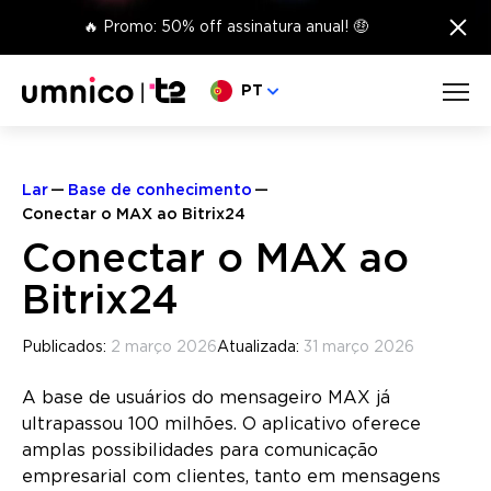
×
🔥 Promo: 50% off assinatura anual! 🤑
Escolha o seu idioma
PT
Lar
Base de conhecimento
Conectar o MAX ao Bitrix24
Conectar o MAX ao
Bitrix24
Publicados:
2 março 2026
Atualizada:
31 março 2026
A base de usuários do mensageiro MAX já
ultrapassou 100 milhões. O aplicativo oferece
amplas possibilidades para comunicação
empresarial com clientes, tanto em mensagens