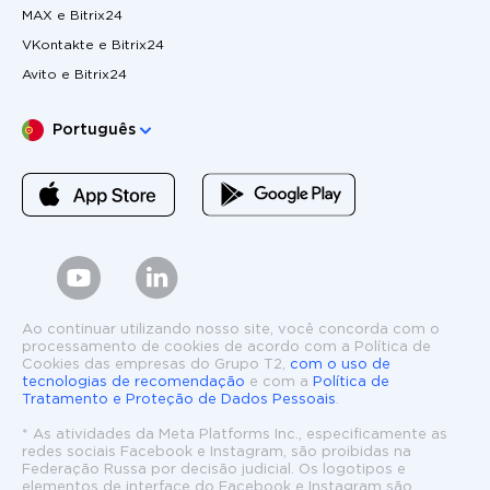
MAX e Bitrix24
VKontakte e Bitrix24
Avito e Bitrix24
Escolha o seu idioma
Português
Ao continuar utilizando nosso site, você concorda com o
processamento de cookies de acordo com a Política de
Cookies das empresas do Grupo T2,
com o uso de
tecnologias de recomendação
e com a
Política de
Tratamento e Proteção de Dados Pessoais
.
* As atividades da Meta Platforms Inc., especificamente as
redes sociais Facebook e Instagram, são proibidas na
Federação Russa por decisão judicial. Os logotipos e
elementos de interface do Facebook e Instagram são