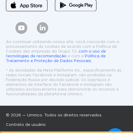
Ao continuar utilizando nosso site, você concorda com o
processamento de cookies de acordo com a Política de
Cookies das empresas do Grupo T2,
com o uso de
tecnologias de recomendação
e com a
Política de
Tratamento e Proteção de Dados Pessoais
.
* As atividades da Meta Platforms Inc., especificamente as
redes sociais Facebook e Instagram, são proibidas na
Federação Russa por decisão judicial. Os logotipos e
elementos de interface do Facebook e Instagram são
utilizados exclusivamente para demonstrar os recursos e
funcionalidades da plataforma Umnico.
© 2026 — Umnico. Todos os direitos reservados.
Contrato de usuário