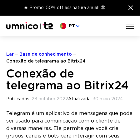
×
🔥 Promo: 50% off assinatura anual! 🤑
Escolha o seu idioma
PT
Lar
Base de conhecimento
Conexão de telegrama ao Bitrix24
Conexão de
telegrama ao Bitrix24
Publicados:
28 outubro 2022
Atualizada:
30 maio 2024
Telegram é um aplicativo de mensagens que pode
ser usado para comunicação com o cliente de
diversas maneiras. Ele permite que você crie
grupos, canais e bots para interagir com seus