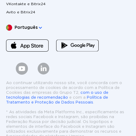
VKontakte e Bitrix24
Avito e Bitrix24
Escolha o seu idioma
Português
Ao continuar utilizando nosso site, você concorda com o
processamento de cookies de acordo com a Política de
Cookies das empresas do Grupo T2,
com o uso de
tecnologias de recomendação
e com a
Política de
Tratamento e Proteção de Dados Pessoais
.
* As atividades da Meta Platforms Inc., especificamente as
redes sociais Facebook e Instagram, são proibidas na
Federação Russa por decisão judicial. Os logotipos e
elementos de interface do Facebook e Instagram são
utilizados exclusivamente para demonstrar os recursos e