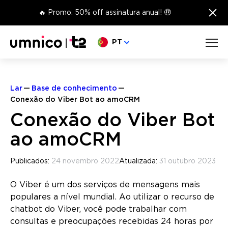
×
🔥 Promo: 50% off assinatura anual! 🤑
Escolha o seu idioma
PT
Lar
Base de conhecimento
Conexão do Viber Bot ao amoCRM
Conexão do Viber Bot
ao amoCRM
Publicados:
24 novembro 2022
Atualizada:
31 outubro 2023
O Viber é um dos serviços de mensagens mais
populares a nível mundial. Ao utilizar o recurso de
chatbot do Viber, você pode trabalhar com
consultas e preocupações recebidas 24 horas por