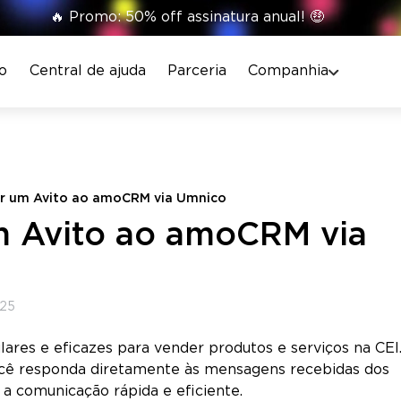
🔥 Promo: 50% off assinatura anual! 🤑
o
Central de ajuda
Parceria
Companhia
r um Avito ao amoCRM via Umnico
 Avito ao amoCRM via
025
ares e eficazes para vender produtos e serviços na CEI
ocê responda diretamente às mensagens recebidas dos
a comunicação rápida e eficiente.