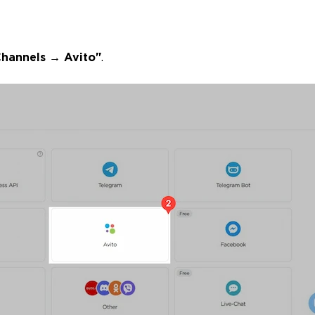
hannels → Avito"
.