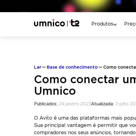
Produtos
Preç
Lar
Base de conhecimento
Como conecta
Como conectar um
Umnico
Publicados:
24 janeiro 2023
Atualizada:
11 julho 2
O Avito é uma das plataformas mais popul
Sua principal vantagem é permitir que v
compradores nos seus anúncios, tornando 